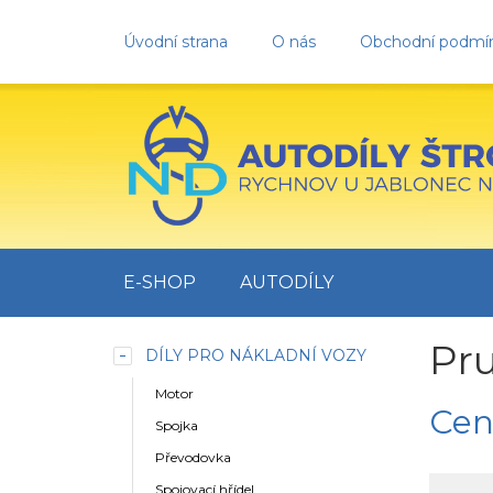
Úvodní strana
O nás
Obchodní podmí
E-SHOP
AUTODÍLY
Pru
DÍLY PRO NÁKLADNÍ VOZY
Motor
Cen
Spojka
Převodovka
Spojovací hřídel