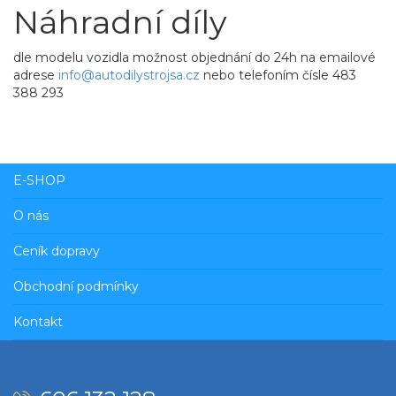
Náhradní díly
dle modelu vozidla možnost objednání do 24h na emailové
adrese
info@autodilystrojsa.cz
nebo telefoním čísle 483
388 293
E-SHOP
O nás
Ceník dopravy
Obchodní podmínky
Kontakt