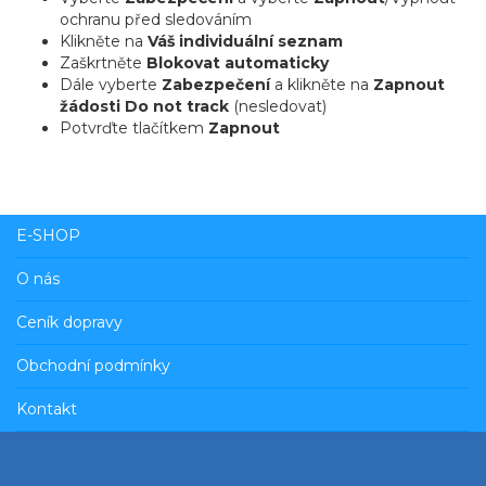
ochranu před sledováním
Klikněte na
Váš individuální seznam
Zaškrtněte
Blokovat automaticky
Dále vyberte
Zabezpečení
a klikněte na
Zapnout
žádosti Do not track
(nesledovat)
Potvrďte tlačítkem
Zapnout
E-SHOP
O nás
Ceník dopravy
Obchodní podmínky
Kontakt