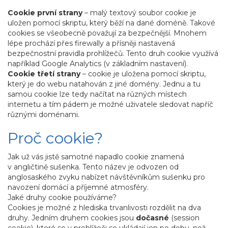
Cookie první strany
– malý textový soubor cookie je
uložen pomocí skriptu, který běží na dané doméně. Takové
cookies se všeobecně považují za bezpečnější. Mnohem
lépe prochází přes firewally a přísněji nastavená
bezpečnostní pravidla prohlížečů. Tento druh cookie využívá
například Google Analytics (v základním nastavení).
Cookie třetí strany
– cookie je uložena pomocí skriptu,
který je do webu natahován z jiné domény. Jednu a tu
samou cookie lze tedy načítat na různých místech
internetu a tím pádem je možné uživatele sledovat napříč
různými doménami.
Proč cookie?
Jak už vás jistě samotné napadlo cookie znamená
v angličtině sušenka. Tento název je odvozen od
anglosaského zvyku nabízet návštěvníkům sušenku pro
navození domácí a příjemné atmosféry.
Jaké druhy cookie používáme?
Cookies je možné z hlediska trvanlivosti rozdělit na dva
druhy. Jedním druhem cookies jsou
dočasné
(session