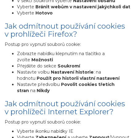
V sekci Soukromí vyberte
Nastavení obsahu
Vyberte
Bránit webům v nastavení jakýchkoli dat
Vyberte
Hotovo
Jak odmítnout používání cookies
v prohlížeči Firefox?
Postup pro vypnutí souborů cookie:
Zobrazte nabídku klepnutím na tlačítko a
zvolte
Možnosti
Přejděte do sekce
Soukromí
Nastavte volbu
Nastavení historie
: na
hodnotu
Použít pro historii vlastní nastavení
Nastavte předvolbu
Povolit cookies třetích
stran
na
Nikdy
Jak odmítnout používání cookies
v prohlížeči Internet Explorer?
Postup pro vypnutí souborů cookie:
Vyberte ikonku nabídky IE
Vyberte
Zabezpečení
a vyberte
Zapnout
/Vypnout