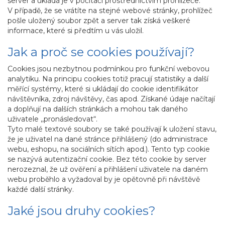
server a ukládá je v počítači prostřednictvím prohlížeče.
V případě, že se vrátíte na stejné webové stránky, prohlížeč
pošle uložený soubor zpět a server tak získá veškeré
informace, které si předtím u vás uložil.
Jak a proč se cookies používají?
Cookies jsou nezbytnou podmínkou pro funkční webovou
analytiku. Na principu cookies totiž pracují statistiky a další
měřící systémy, které si ukládají do cookie identifikátor
návštěvníka, zdroj návštěvy, čas apod. Získané údaje načítají
a doplňují na dalších stránkách a mohou tak daného
uživatele ,,pronásledovat“.
Tyto malé textové soubory se také používají k uložení stavu,
že je uživatel na dané stránce přihlášený (do administrace
webu, eshopu, na sociálních sítích apod.). Tento typ cookie
se nazývá autentizační cookie. Bez této cookie by server
nerozeznal, že už ověření a přihlášení uživatele na daném
webu proběhlo a vyžadoval by je opětovně při návštěvě
každé další stránky.
Jaké jsou druhy cookies?