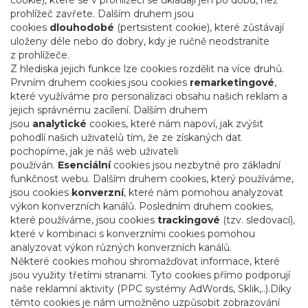
cookie), které se v prohlížeči se ukládají jen po dobu, než
prohlížeč zavřete. Dalším druhem jsou
cookies
dlouhodobé
(pertsistent cookie), které zůstávají
uloženy déle nebo do dobry, kdy je ručně neodstraníte
z prohlížeče.
Z hlediska jejich funkce lze cookies rozdělit na více druhů.
Prvním druhem cookies jsou cookies
remarketingové
,
které využíváme pro personalizaci obsahu našich reklam a
jejich správnému zacílení. Dalším druhem
jsou
analytické
cookies, které nám napoví, jak zvýšit
pohodlí našich uživatelů tím, že ze získaných dat
pochopíme, jak je náš web uživateli
používán.
Esenciální
cookies jsou nezbytné pro základní
funkčnost webu. Dalším druhem cookies, který používáme,
jsou cookies
konverzní
, které nám pomohou analyzovat
výkon konverzních kanálů. Posledním druhem cookies,
které používáme, jsou cookies
trackingové
(tzv. sledovací),
které v kombinaci s konverzními cookies pomohou
analyzovat výkon různých konverzních kanálů.
Některé cookies mohou shromažďovat informace, které
jsou využity třetími stranami. Tyto cookies přímo podporují
naše reklamní aktivity (PPC systémy AdWords, Sklik,..).Díky
těmto cookies je nám umožněno uzpůsobit zobrazování