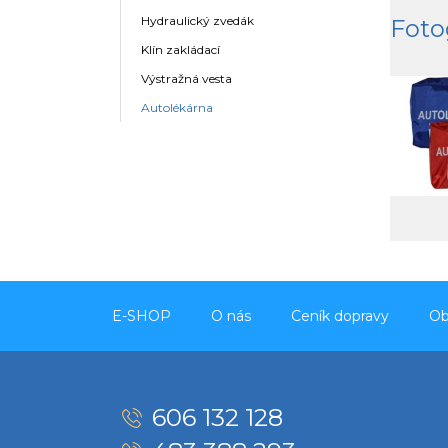
Hydraulický zvedák
Foto
Klín zakládací
Výstražná vesta
Autolékárna
E-SHOP
O nás
Ceník dopravy
Ob
606 132 128