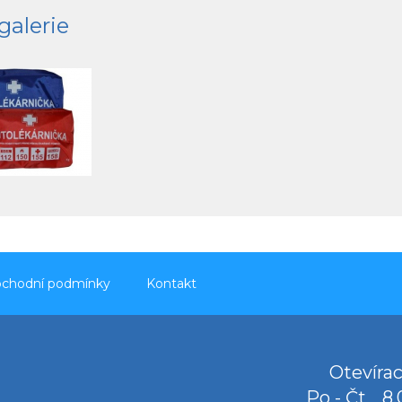
galerie
chodní podmínky
Kontakt
Otevírac
Po - Čt
8.