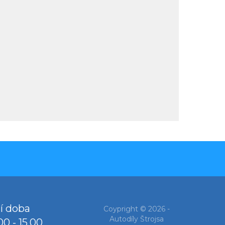
í doba
Coypright © 2026 -
Autodíly Štrojsa
00 - 15.00