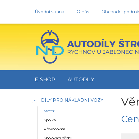
Úvodní strana
O nás
Obchodní podmí
E-SHOP
AUTODÍLY
Vě
DÍLY PRO NÁKLADNÍ VOZY
Motor
Cen
Spojka
Převodovka
Spojovací hřídel