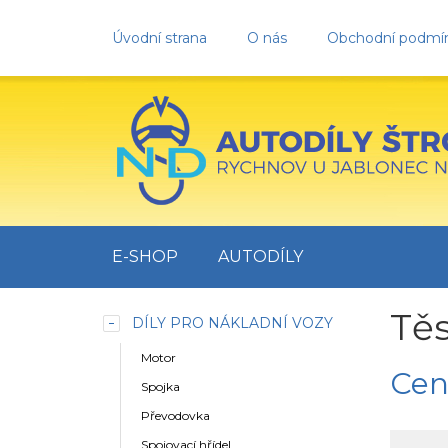
Úvodní strana
O nás
Obchodní podmí
E-SHOP
AUTODÍLY
Těs
DÍLY PRO NÁKLADNÍ VOZY
Motor
Cen
Spojka
Převodovka
Spojovací hřídel