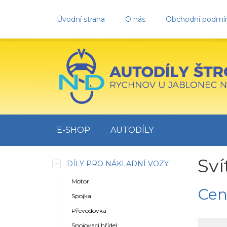
Úvodní strana
O nás
Obchodní podmí
E-SHOP
AUTODÍLY
Sví
DÍLY PRO NÁKLADNÍ VOZY
Motor
Cen
Spojka
Převodovka
Spojovací hřídel