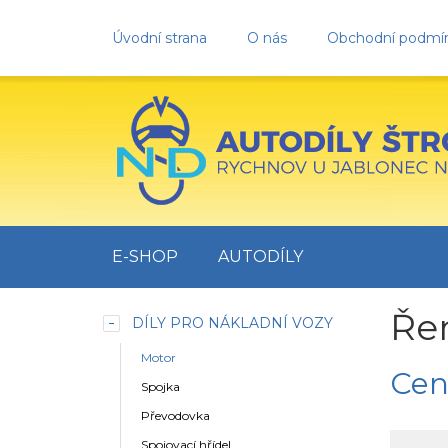
Úvodní strana
O nás
Obchodní podmí
E-SHOP
AUTODÍLY
Ře
DÍLY PRO NÁKLADNÍ VOZY
Motor
Cen
Spojka
Převodovka
Spojovací hřídel