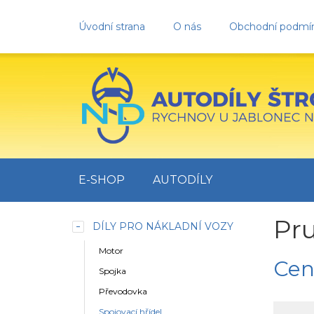
Úvodní strana
O nás
Obchodní podmí
E-SHOP
AUTODÍLY
Pru
DÍLY PRO NÁKLADNÍ VOZY
Motor
Cen
Spojka
Převodovka
Spojovací hřídel