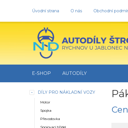
Úvodní strana
O nás
Obchodní podmí
E-SHOP
AUTODÍLY
Pá
DÍLY PRO NÁKLADNÍ VOZY
Motor
Cen
Spojka
Převodovka
Spojovací hřídel