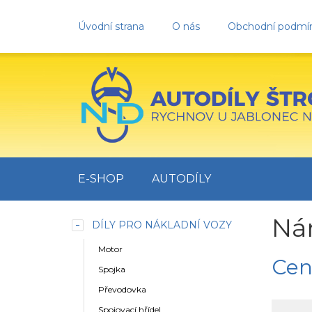
Úvodní strana
O nás
Obchodní podmí
E-SHOP
AUTODÍLY
Nár
DÍLY PRO NÁKLADNÍ VOZY
Motor
Cen
Spojka
Převodovka
Spojovací hřídel